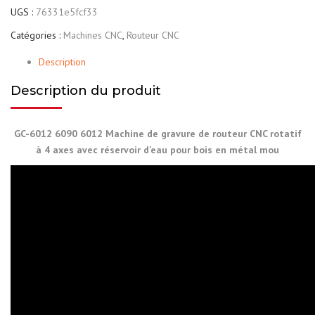
UGS :
76331e5fcf33
Catégories :
Machines CNC
,
Routeur CNC
Description
Description du produit
GC-6012 6090 6012 Machine de gravure de routeur CNC rotatif
à 4 axes avec réservoir d’eau pour bois en métal mou