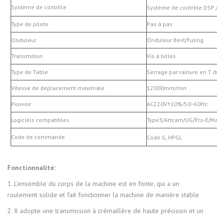
Système de contrôle
Système de contrôle
DSP 
Type de pilote
Pas à pas
Onduleur
Onduleur Best/Fuling
Transmition
Vis à billes
Type de Table
Serrage par rainure en T d
Vitesse de déplacement maximale
12000mm/min
Pouvoir
AC220V±10%/50~60Hz
Logiciels compatibles
Type3/Artcam/UG/Pro-E/M
Code de commande
Code
G
,
HPGL
Fonctionnalité:
1. L’ensemble du corps de la machine est en fonte, qui a un
roulement solide et fait fonctionner la machine de manière stable
2. Il adopte une transmission à crémaillère de haute précision et un