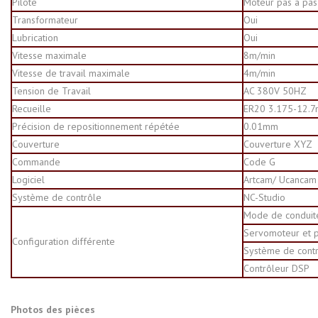
Pilote
Moteur pas à pas
Transformateur
Oui
Lubrication
Oui
Vitesse maximale
8m/min
Vitesse de travail maximale
4m/min
Tension de Travail
AC 380V 50HZ
Recueille
ER20 3.175-12.
Précision de repositionnement répétée
0.01mm
Couverture
Couverture XYZ
Commande
Code
G
Logiciel
Artcam/ Ucancam
Système de contrôle
NC-Studio
Mode de conduite
Servomoteur et p
Configuration différente
Système de contr
Contrôleur DSP
Photos des pièces