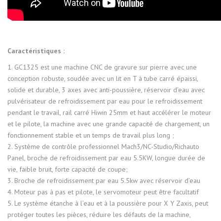
Caractéristiques :
1. GC1325 est une machine CNC de gravure sur pierre avec une
conception robuste, soudée avec un lit en T à tube carré épaissi,
solide et durable, 3 axes avec anti-poussière, réservoir d’eau avec
pulvérisateur de refroidissement par eau pour le refroidissement
pendant le travail, rail carré Hiwin 25mm et haut accélérer le moteur
et le pilote, la machine avec une grande capacité de chargement, un
fonctionnement stable et un temps de travail plus long ;
2. Système de contrôle professionnel Mach3/NC-Studio/Richauto
Panel, broche de refroidissement par eau 5.5KW, longue durée de
vie, faible bruit, forte capacité de coupe;
3. Broche de refroidissement par eau 5.5kw avec réservoir d’eau
4. Moteur pas à pas et pilote, le servomoteur peut être facultatif
5. Le système étanche à l’eau et à la poussière pour X Y Zaxis, peut
protéger toutes les pièces, réduire les défauts de la machine,