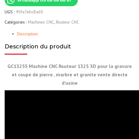
UGS :
90fa7ebc8a60
Catégories :
Machines CNC
,
Routeur CNC
Description
Description du produit
GC1325S Machine CNC Routeur 1325 3D pour la gravure
et coupe de pierre , marbre et granite vente directe
d’usine