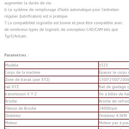
augmenter la durée de vie.
6. Le système de remplissage d’huile automatique pour l’entretien
régulier (lubrification) est si pratique.
7. La compatibilité logicielle est bonne et peut être compatible avec
de nombreux types de logiciels de conception CAD/CAM tels que
Typ3/Artcam.
Paramètres :
Modèle
1325
Corps de la machine
Épaissir le corps 
Zone de travail (axe XYZ)
1300*2500*200
rail XYZ
Rail de guidage c
transmission
X Y Z
Vis à billes de ha
Broche
Broche de refroi
Vitesse de Broche
24000rpm
Onduleur
Onduleur 4.5KW
Moteur
Moteur pas à pas