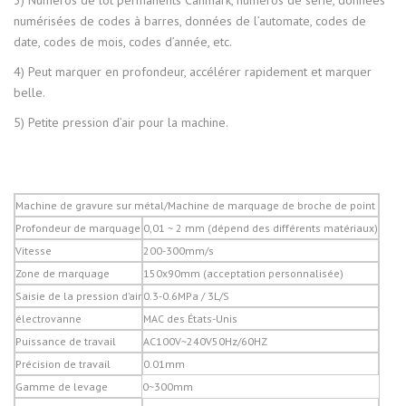
3) Numéros de lot permanents Canmark, numéros de série, données
numérisées de codes à barres, données de l’automate, codes de
date, codes de mois, codes d’année, etc.
4) Peut marquer en profondeur, accélérer rapidement et marquer
belle.
5) Petite pression d’air pour la machine.
Machine de gravure sur métal/Machine de marquage de broche de point
Profondeur de marquage
0,01 ~ 2 mm (dépend des différents matériaux)
Vitesse
200-300mm/s
Zone de marquage
150x90mm (acceptation personnalisée)
Saisie de la pression d’air
0.3-0.6MPa / 3L/S
électrovanne
MAC des États-Unis
Puissance de travail
AC100V~240V50Hz/60HZ
Précision de travail
0.01mm
Gamme de levage
0~300mm