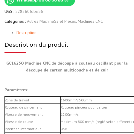
UGS :
528260fdbe56
Catégories :
Autres MachineSs et Pièces
,
Machines CNC
Description
Description du produit
GC1625O Machine CNC de découpe à couteau oscillant pour la
découpe de carton multicouche et de cuir
Paramètres:
Zone de travail
16
00mm*
2
5
00mm
Rouleau de pincement
Rouleau pinceur pour carton
Vitesse de mouvement
1200mm/s
Vitesse de coupe
Maximum 800 mm/s (réglé selon différents 
Interface informatique
USB