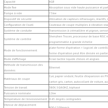
Capacité
4GB
Mode fixe
Absorption sous vide haute puissance et part
Pompe à vide
7.5kw
Dispositif de sécurité
Utilisation de capteurs infrarouges, réactifs, s
Configuration de l’outil
Couteaux de coupe multiples à vibration st
Système de conduite
Transmission à crémaillère et pignon, servom
Shenzhen Trocen, processeur de base RISC 
Système de contrôle
programmable à grande échelle
plate-forme d’opération + logiciel de contrôl
Mode de fonctionnement
forme d’opération peut être divisée en parti
Mode d’affichage
Écran tactile liquide chinois et anglais
Méthode de transmission des
Ethernet
données
Cuir, papier ondulé, feuille d’expansion en PV
Matériaux de coupe
carton gris, carton, autocollant de voiture, au
Tension de travail
380V, 50/60HZ, triphasé
Puissance nominale
12kw
Température de l’environnement
0-45 degrés centigrades
Vitesse de déplacement
800-1200mm/s