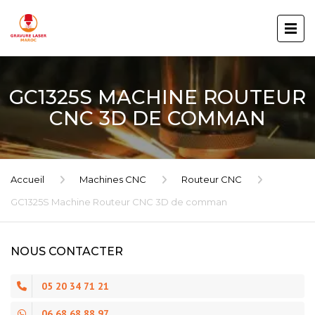
GC1325S MACHINE ROUTEUR
CNC 3D DE COMMAN
Accueil
Machines CNC
Routeur CNC
GC1325S Machine Routeur CNC 3D de comman
NOUS CONTACTER
05 20 34 71 21
06 68 68 88 97