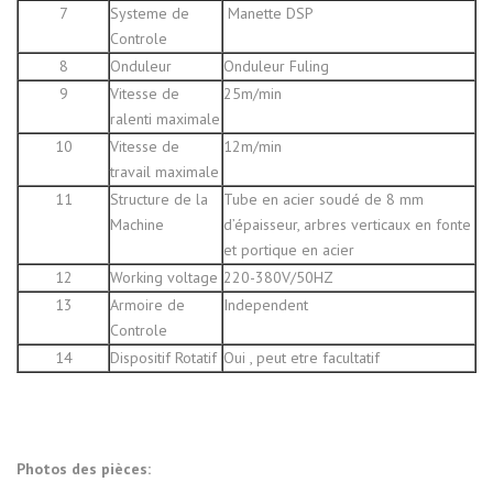
7
Systeme de
Manette DSP
Controle
8
Onduleur
Onduleur Fuling
9
Vitesse de
25m/min
ralenti maximale
10
Vitesse de
12m/min
travail maximale
11
Structure de la
Tube en acier soudé de 8 mm
Machine
d’épaisseur, arbres verticaux en fonte
et portique en acier
12
Working voltage
220-380V/50HZ
13
Armoire de
Independent
Controle
14
Dispositif Rotatif
Oui , peut etre facultatif
Photos des pièces: