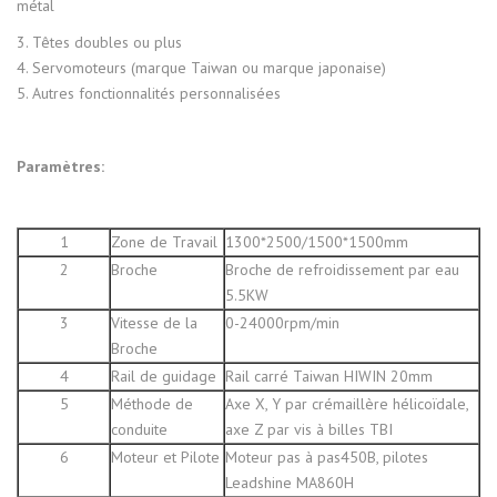
métal
3. Têtes doubles ou plus
4. Servomoteurs (marque Taiwan ou marque japonaise)
5. Autres fonctionnalités personnalisées
Paramètres:
1
Zone de Travail
1300*2500/1500*1500mm
2
Broche
Broche de refroidissement par eau
5.5KW
3
Vitesse de la
0-24000rpm/min
Broche
4
Rail de guidage
Rail carré Taiwan HIWIN 20mm
5
Méthode de
Axe X, Y par crémaillère hélicoïdale,
conduite
axe Z par vis à billes TBI
6
Moteur et Pilote
Moteur pas à pas450B, pilotes
Leadshine MA860H