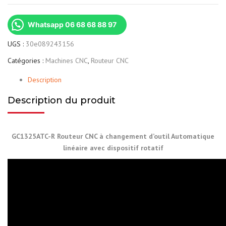
Whatsapp 06 68 68 88 97
UGS :
30e089243156
Catégories :
Machines CNC
,
Routeur CNC
Description
Description du produit
GC1325ATC-R Routeur CNC à changement d’outil Automatique
linéaire avec dispositif rotatif