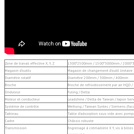
Zone de travail effective X, Y, Z
1300*2500mm / 1500*3000mm / 2000*30
Magasin d’outils
Magasin de changement d’outil linéaire
Diamètre rotatif
Diamètre 200mm / 300mm / 400mm
Broche
Broche de refroidissement par air HQD /
Onduleur
Fuling / Delta
Moteur et conducteur
Leadshine / Delta de Taiwan / Japon Se
Système de contrôle
Weihong / Taiwan Syntec / Siemens (facu
Tableau
Table d’adsorption sous vide avec pompe
Cadre
Châssis robuste
Transmission
Engrenage à crémaillère X Y, vis à billes