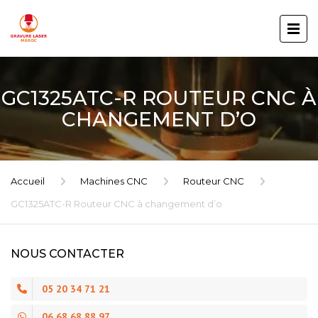
GC1325ATC-R ROUTEUR CNC À
CHANGEMENT D’O
Accueil
Machines CNC
Routeur CNC
GC1325ATC-R Routeur CNC à changement d’o
NOUS CONTACTER
05 20 34 71 21
06 68 68 88 97