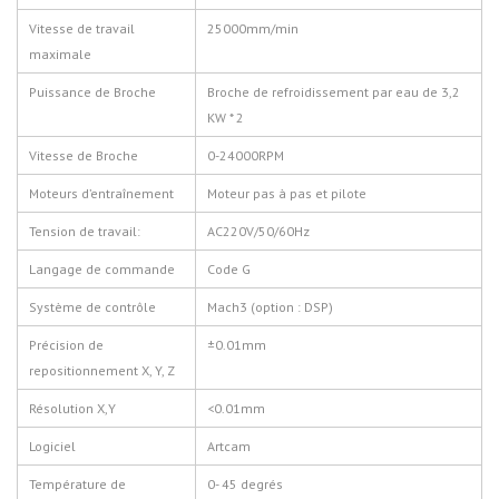
Vitesse de travail
25000mm/min
maximale
Puissance de Broche
Broche de refroidissement par eau de 3,2
KW * 2
Vitesse de Broche
0-24000RPM
Moteurs d’entraînement
Moteur pas à pas et pilote
Tension de travail:
AC220V/50/60Hz
Langage de commande
Code
G
Système de contrôle
Mach3 (option : DSP)
Précision de
±0.01mm
repositionnement X, Y, Z
Résolution X,Y
<0.01mm
Logiciel
Artcam
Température de
0- 45 degrés