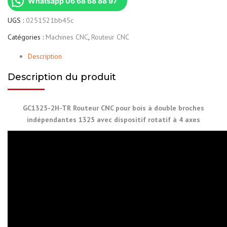
Whatsapp 06 68 68 88 97
UGS :
0251521bb45c
Catégories :
Machines CNC
,
Routeur CNC
Description
Description du produit
GC1325-2H-TR Routeur CNC pour bois à double broches
indépendantes 1325 avec dispositif rotatif à 4 axes