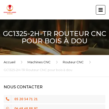
GC1325-2H-TR ROUTEUR CNC
POUR BOIS À DOU
Accueil
Machines CNC
Routeur CNC
GC1325-2H-TR Routeur CNC pour bois à dou
NOUS CONTACTER
05 20 34 71 21
06 68 68 88 97