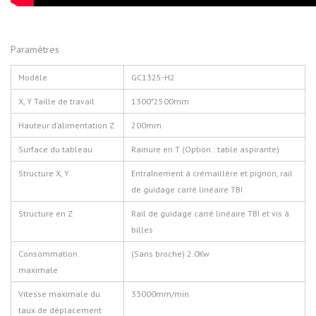
Paramètres
Modèle
GC1325-H2
X, Y Taille de travail
1300*2500mm
Hauteur d’alimentation Z
200mm
Surface du tableau
Rainure en T (Option : table aspirante)
Structure X, Y
Entraînement à crémaillère et pignon, rail
de guidage carré linéaire TBI
Structure en Z
Rail de guidage carré linéaire TBI et vis à
billes
Consommation
(Sans broche) 2.0Kw
maximale
Vitesse maximale du
33000mm/min
t
aux de déplacement