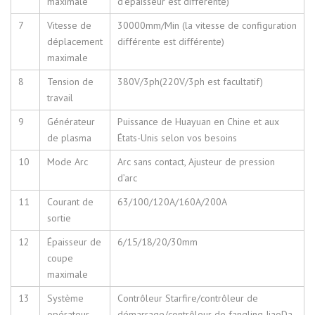
maximale
d’épaisseur est différente)
7
Vitesse de
30000mm/Min (la vitesse de configuration
déplacement
différente est différente)
maximale
8
Tension de
380V/3ph(220V/3ph est facultatif)
travail
9
Générateur
Puissance de Huayuan en Chine et aux
de plasma
États-Unis selon vos besoins
10
Mode Arc
Arc sans contact, Ajusteur de pression
d’arc
11
Courant de
63/100/120A/160A/200A
sortie
12
Épaisseur de
6/15/18/20/30mm
coupe
maximale
13
Système
Contrôleur Starfire/contrôleur de
opérateur
démarrage/contrôleur de fangling JiaoDa