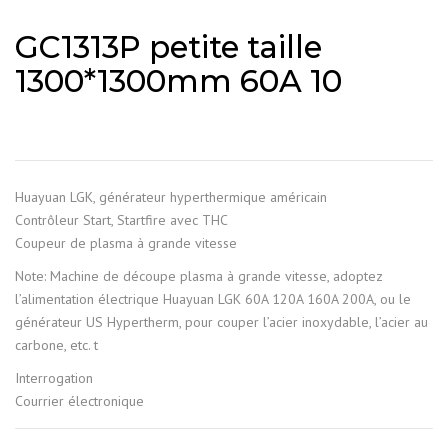
GC1313P petite taille
1300*1300mm 60A 10
Huayuan LGK, générateur hyperthermique américain
Contrôleur Start, Startfire avec THC
Coupeur de plasma à grande vitesse
Note: Machine de découpe plasma à grande vitesse, adoptez
l’alimentation électrique Huayuan LGK 60A 120A 160A 200A, ou le
générateur US Hypertherm, pour couper l’acier inoxydable, l’acier au
carbone, etc. t
Interrogation
Courrier électronique