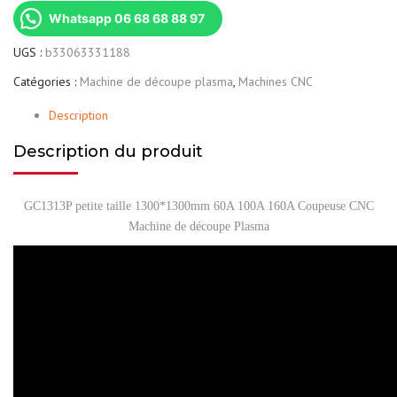
Whatsapp 06 68 68 88 97
UGS :
b33063331188
Catégories :
Machine de découpe plasma
,
Machines CNC
Description
Description du produit
GC1313P petite taille 1300*1300mm 60A 100A 160A Coupeuse CNC
Machine de découpe Plasma