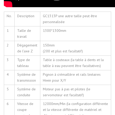
No.
Description
GC1313P une autre taille peut être
personnalisée
1
Taille de
1300*1300mm
travail
2
Dégagement
150mm
de l’axe Z
(200 et plus est facultatif)
3
Type de
Table à couteaux (la table à dents et la
tableau
table à eau peuvent être facultatives)
4
Système de
Pignon à crémaillère et rails linéaires
transmission
Hiwin pour X/Y
5
Système de
Moteur pas à pas et pilotes (le
conduite
servomoteur est facultatif)
6
Vitesse de
12000mm/Min (la configuration différente
coupe
et la vitesse différente de matériel et