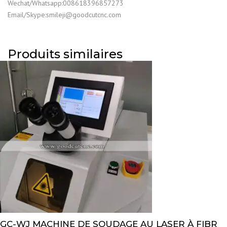
Wechat/Whatsapp:008618396857273
Email/Skype:smileji@goodcutcnc.com
Produits similaires
GC-WJ MACHINE DE SOUDAGE AU LASER À FIBR